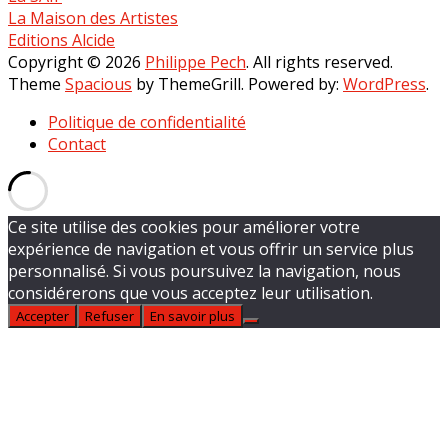
La Maison des Artistes
Editions Alcide
Copyright © 2026
Philippe Pech
. All rights reserved.
Theme
Spacious
by ThemeGrill. Powered by:
WordPress
.
Politique de confidentialité
Contact
Ce site utilise des cookies pour améliorer votre
expérience de navigation et vous offrir un service plus
personnalisé. Si vous poursuivez la navigation, nous
considérerons que vous acceptez leur utilisation.
Accepter
Refuser
En savoir plus