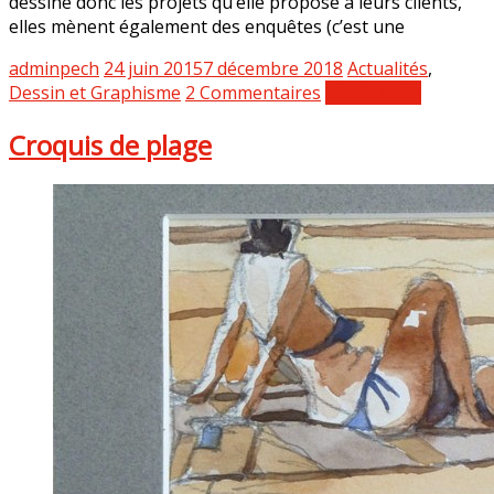
dessine donc les projets qu’elle propose à leurs clients,
elles mènent également des enquêtes (c’est une
adminpech
24 juin 2015
7 décembre 2018
Actualités
,
Dessin et Graphisme
2 Commentaires
Lire la suite
Croquis de plage