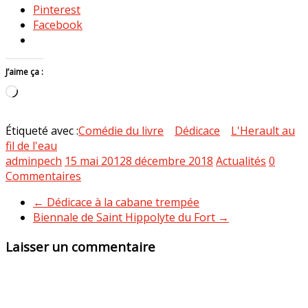
Pinterest
Facebook
J’aime ça :
Chargement…
Étiqueté avec :
Comédie du livre
Dédicace
L'Herault au
fil de l'eau
adminpech
15 mai 2012
8 décembre 2018
Actualités
0
Commentaires
←
Dédicace à la cabane trempée
Biennale de Saint Hippolyte du Fort
→
Laisser un commentaire