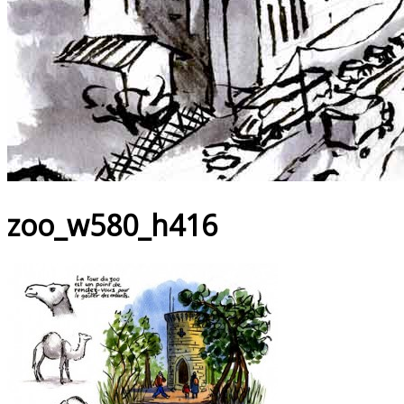
zoo_w580_h416