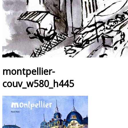
montpellier-
couv_w580_h445