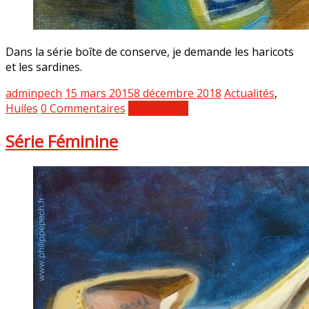
Dans la série boîte de conserve, je demande les haricots
et les sardines.
adminpech
15 mars 2015
8 décembre 2018
Actualités
,
Huiles
0 Commentaires
Lire la suite
Série Féminine