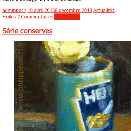
adminpech
10 avril 2015
8 décembre 2018
Actualités
,
Huiles
2 Commentaires
Lire la suite
Série conserves